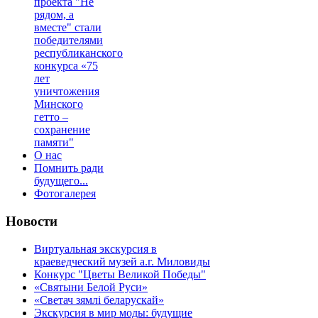
проекта "Не
рядом, а
вместе" стали
победителями
республиканского
конкурса «75
лет
уничтожения
Минского
гетто –
сохранение
памяти"
О нас
Помнить ради
будущего...
Фотогалерея
Новости
Виртуальная экскурсия в
краеведческий музей а.г. Миловиды
Конкурс "Цветы Великой Победы"
«Святыни Белой Руси»
«Светач зямлі беларускай»
Экскурсия в мир моды: будущие