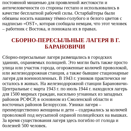
постоянной мишенью для проявлений жестокости и
античеловечности со стороны гестапо и использовались в
качестве бесплатной рабочей силы. Остарбайтеры были
обязаны носить нашивку тёмно-голубого и белого цветов с
надписью «
OST
», которая сообщала немцам, что этот человек
– работник с Востока, и понижала их в правах.
СБОРНО-ПЕРЕСЫЛЬНЫЕ ЛАГЕРЯ В Г.
БАРАНОВИЧИ
Сборно-пересыльные лагеря размещались в городских
зданиях, охраняемых полицией. Это могли быть также просто
улица или участок города, огороженные колючей проволокой,
или железнодорожная станция, а также бывшие стационарные
лагеря для военнопленных. В 1943 г. узников практически не
осталось в живых. На железнодорожной станции Барановичи-
Центральные с марта 1943 г. по июль 1944 г. находился лагерь
для 1500 мирных граждан, насильно угнанных из западных
районов РСФСР, в основном из Смоленской области и
восточных районов Белоруссии. Узники лагеря –
преимущественно женщины и дети – содержались за колючей
проволокой под неусыпной охраной полицейских на вышках.
За время существования лагеря здесь погибло от голода и
болезней 500 человек.