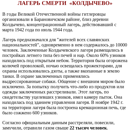
ЛАГЕРЬ СМЕРТИ «КОЛДЫЧЕВО»
В годы Великой Отечественной войны гитлеровцы
организовали в Барановичском районе, близ деревни
Колдычево, концентрационный лагерь, действовавший с
марта 1942
года по июль 1944 года.
Лагерь предназначался для "жителей всех славянских
национальностей", одновременно в нем содержалось до 10000
человек. Заключенные Колдычевского лагеря размещались в
постройках летнего типа без печей и нар. Около 60% узников
находились под открытым небом. Территория была огорожена
колючей проволокой, ночью освещалась прожекторами, для
охраны использовались дзоты, а также вкопанные в землю
танки. В охране заключенных применялись
выдрессированные собаки. Общение с внешним миром было
исключено. За попытку получить что-либо из продуктов или
одежды заключенных расстреливали. Этот лагерь, по
свидетельству уцелевших узников, имел камеру пыток. Она
находилась под зданием управления лагеря. В ноябре 1942 г.
на территории лагеря была построена кремационная печь, где
было сожжено 600 узников.
Согласно официальным данным расстреляли, повесили,
замучили, отравили газом свыше
22 тысяч человек
.