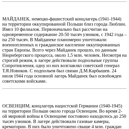
МАЙДАНЕК, немецко-фашистский концлагерь (1941-1944)
на территории оккупированной Польши близ города Люблин.
Имел 10 филиалов. Первоначально был рассчитан на
одновременное содержание 20-50 тысяч узников, с 1942 года –
на 250 тысяч. В Майданеке планомерно уничтожали
военнопленных и гражданское население оккупированных
стран Европы. Всего через Майданек прошло, по данным
Нюрнбергского процесса, около 1,5 млн. человек. Несмотря на
строгий режим, в лагере действовали подпольные группы
Сопротивления, одну из них возглавлял советский генерал
Т.Я.Новиков. С подпольем был связан Д.М.Карбышев. 24
июля 1944 года основной лагерь Майданек был освобожден
советскими войсками.
ОСВЕНЦИМ, концлагерь нацистской Германии (1940-1945)
на территории Польши около города Освенцим. Во время 2-
ой мировой войны в Освенциме постоянно находилось до 250
тысяч узников. В лагере действовали газовые камеры,
крематории. В них было уничтожено свыше 4 млн. граждан