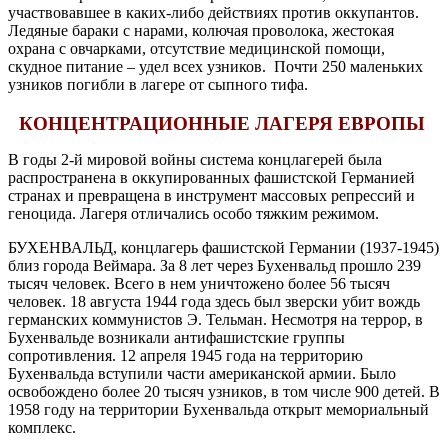
участвовавшее в каких-либо действиях против оккупантов.
Ледяные бараки с нарами, колючая проволока, жестокая
охрана с овчарками, отсутствие медицинской помощи,
скудное питание – удел всех узников. Почти 250 маленьких
узников погибли в лагере от сыпного тифа.
КОНЦЕНТРАЦИОННЫЕ ЛАГЕРЯ ЕВРОПЫ
В годы 2-й мировой войны система концлагерей была
распространена в оккупированных фашистской Германией
странах и превращена в инструмент массовых репрессий и
геноцида. Лагеря отличались особо тяжким режимом.
БУХЕНВАЛЬД, концлагерь фашистской Германии (1937-1945)
близ города Веймара. За 8 лет через Бухенвальд прошло 239
тысяч человек. Всего в нем уничтожено более 56 тысяч
человек. 18 августа 1944 года здесь был зверски убит вождь
германских коммунистов Э. Тельман. Несмотря на террор, в
Бухенвальде возникали антифашистские группы
сопротивления. 12 апреля 1945 года на территорию
Бухенвальда вступили части американской армии. Было
освобождено более 20 тысяч узников, в том числе 900 детей. В
1958 году на территории Бухенвальда открыт мемориальный
комплекс.