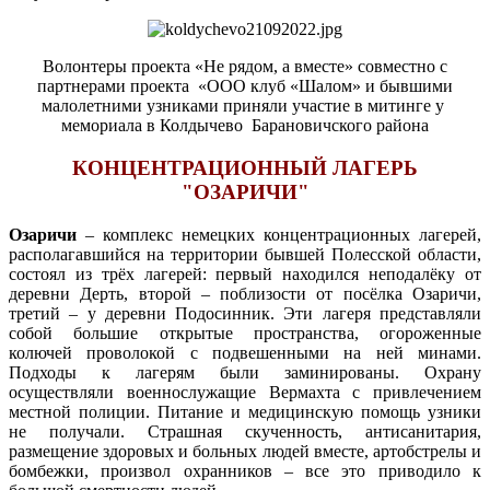
Волонтеры проекта «Не рядом, а вместе» совместно с
партнерами проекта
«ООО клуб «Шалом» и бывшими
малолетними узниками приняли участие в митинге у
мемориала в Колдычево
Барановичского района
КОНЦЕНТРАЦИОННЫЙ ЛАГЕРЬ
"ОЗАРИЧИ"
Озаричи
– комплекс немецких концентрационных лагерей,
располагавшийся на территории бывшей Полесской области,
состоял из трёх лагерей: первый находился неподалёку от
деревни Дерть, второй – поблизости от посёлка Озаричи,
третий – у деревни Подосинник. Эти лагеря представляли
собой большие открытые пространства, огороженные
колючей проволокой с подвешенными на ней минами.
Подходы к лагерям были заминированы. Охрану
осуществляли военнослужащие Вермахта с привлечением
местной полиции. Питание и медицинскую помощь узники
не получали. Страшная скученность, антисанитария,
размещение здоровых и больных людей вместе, артобстрелы и
бомбежки, произвол охранников – все это приводило к