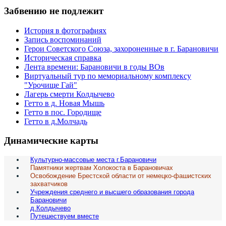
Забвению не подлежит
История в фотографиях
Запись воспоминаний
Герои Советского Союза, захороненные в г. Барановичи
Историческая справка
Лента времени: Барановичи в годы ВОв
Виртуальный тур по мемориальному комплексу
"Урочище Гай"
Лагерь смерти Колдычево
Гетто в д. Новая Мышь
Гетто в пос. Городище
Гетто в д.Молчадь
Динамические карты
Культурно-массовые места г.Барановичи
Памятники жертвам Холокоста в Барановичах
Освобождение Брестской области от немецко-фашистских
захватчиков
Учреждения среднего и высшего образования города
Барановичи
д.Колдычево
Путешествуем вместе