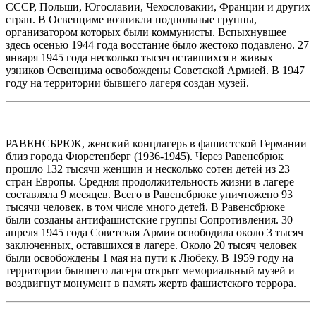
СССР, Польши, Югославии, Чехословакии, Франции и других
стран. В Освенциме возникли подпольные группы,
организатором которых были коммунисты. Вспыхнувшее
здесь осенью 1944 года восстание было жестоко подавлено. 27
января 1945 года несколько тысяч оставшихся в живых
узников Освенцима освобождены Советской Армией. В 1947
году на территории бывшего лагеря создан музей.
РАВЕНСБРЮК, женский концлагерь в фашистской Германии
близ города Фюрстенберг (1936-1945). Через Равенсбрюк
прошло 132 тысячи женщин и несколько сотен детей из 23
стран Европы. Средняя продолжительность жизни в лагере
составляла 9
месяцев. Всего в Равенсбрюке уничтожено 93
тысячи человек, в том числе много детей. В Равенсбрюке
были созданы антифашистские группы Сопротивления. 30
апреля 1945 года Советская Армия освободила около 3 тысяч
заключенных, оставшихся в лагере. Около 20 тысяч человек
были освобождены 1 мая на пути к Любеку. В 1959 году на
территории бывшего лагеря открыт мемориальный музей и
воздвигнут монумент в память жертв фашистского террора.