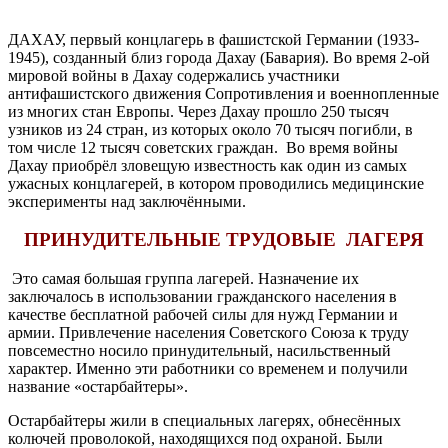
ДАХАУ, первый концлагерь в фашистской Германии (1933-
1945), созданный близ города Дахау (Бавария). Во время 2-ой
мировой войны в Дахау содержались участники
антифашистского движения Сопротивления и военнопленные
из многих стан Европы. Через Дахау прошло 250 тысяч
узников из 24 стран, из которых около 70 тысяч погибли, в
том числе 12 тысяч советских граждан. Во время войны
Дахау приобрёл зловещую известность как один из самых
ужасных концлагерей, в котором проводились
медицинские
эксперименты над заключёнными
.
ПРИНУДИТЕЛЬНЫЕ ТРУДОВЫЕ ЛАГЕРЯ
Это самая большая группа лагерей. Назначение их
заключалось в использовании гражданского населения в
качестве бесплатной рабочей силы для нужд Германии и
армии. Привлечение населения Советского Союза к труду
повсеместно носило принудительный, насильственный
характер. Именно эти работники со временем и получили
название «остарбайтеры».
Остарбайтеры жили в специальных лагерях, обнесённых
колючей проволокой, находящихся под охраной. Были