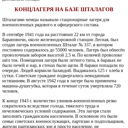
КОНЦЛАГЕРЯ НА БАЗЕ ШТАЛАГОВ
Шталагами немцы называли стационарные лагеря для
военнопленных рядового и офицерского состава.
В сентябре 1941 года на расстоянии 22 км от города
Барановичи, около железнодорожной станции Лесная, был
создан лагерь военнопленных Шталаг № 337, в котором
постоянно содержалось до 55000 человек. Лагерь был обнесён
проволочным забором высотой 2,5 м. По колючей проволоке
шёл ток. Помещения лагеря были летнего типа, в бараках не
было печей и нар, в стенах были щели. В бараки попадали по
очереди. Людей кормили баландой. Выдавалось 125 г хлеба в
сутки. Советские граждане подвергались невиданным
истязаниям. В августе 1942 года в лагере была применена
машина-душегубка, которая в течение суток умертвляла 720
человек.
К концу 1943 г. количество узников-военнопленных резко
сократилось вследствие голода, тяжелого труда и
нечеловеческих условий содержания. Эти лагеря стали
заполнять гражданским населением. В основном это были
семьи советских военнослужащих, партизан и подпольщиков,
жители партизанских зон и просто население, не