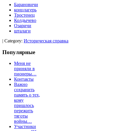
Барановичи
концлагерь
Тростенец
Колдычево
Озаричи
шталаги
|
Category:
Историческая справка
Популярные
Меня не
приняли в
пионеры…
Контакты
Важно
сохранить
память о тех,
кому
пришлось
пережить
тяготы
войны…
Участники