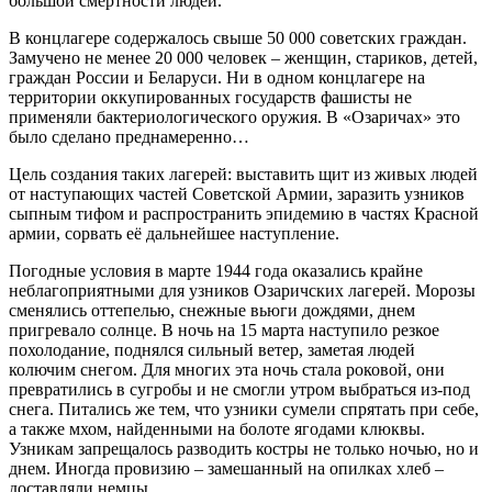
большой смертности людей.
В концлагере содержалось свыше 50 000 советских граждан.
Замучено не менее 20
000 человек – женщин, стариков, детей,
граждан России и Беларуси. Ни в одном концлагере на
территории оккупированных государств фашисты не
применяли бактериологического оружия. В «Озаричах» это
было сделано преднамеренно…
Цель создания таких лагерей: выставить щит из живых людей
от наступающих частей Советской Армии, заразить узников
сыпным тифом и распространить эпидемию в частях Красной
армии, сорвать её дальнейшее наступление.
Погодные условия в марте 1944 года оказались крайне
неблагоприятными для узников Озаричских лагерей. Морозы
сменялись оттепелью, снежные вьюги дождями, днем
пригревало солнце. В ночь на 15 марта наступило резкое
похолодание, поднялся сильный ветер, заметая людей
колючим снегом. Для многих эта ночь стала роковой, они
превратились в сугробы и не смогли утром выбраться из-под
снега. Питались же тем, что узники сумели спрятать при себе,
а также мхом, найденными на болоте ягодами клюквы.
Узникам запрещалось разводить костры не только ночью, но и
днем. Иногда провизию – замешанный на опилках хлеб –
доставляли немцы.