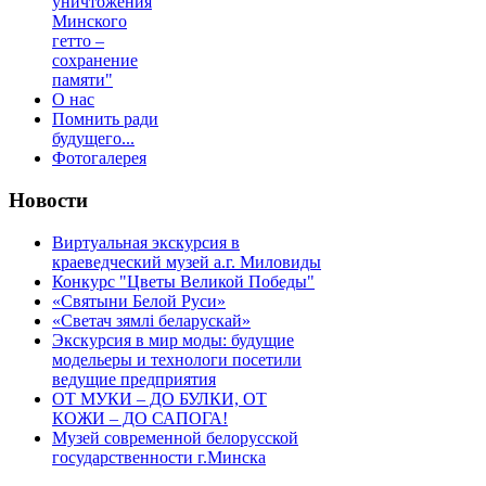
уничтожения
Минского
гетто –
сохранение
памяти"
О нас
Помнить ради
будущего...
Фотогалерея
Новости
Виртуальная экскурсия в
краеведческий музей а.г. Миловиды
Конкурс "Цветы Великой Победы"
«Святыни Белой Руси»
«Светач зямлі беларускай»
Экскурсия в мир моды: будущие
модельеры и технологи посетили
ведущие предприятия
ОТ МУКИ – ДО БУЛКИ, ОТ
КОЖИ – ДО САПОГА!
Музей современной белорусской
государственности г.Минска