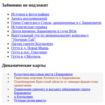
Забвению не подлежит
История в фотографиях
Запись воспоминаний
Герои Советского Союза, захороненные в г. Барановичи
Историческая справка
Лента времени: Барановичи в годы ВОв
Виртуальный тур по мемориальному комплексу
"Урочище Гай"
Лагерь смерти Колдычево
Гетто в д. Новая Мышь
Гетто в пос. Городище
Гетто в д.Молчадь
Динамические карты
Культурно-массовые места г.Барановичи
Памятники жертвам Холокоста в Барановичах
Освобождение Брестской области от немецко-фашистских
захватчиков
Учреждения среднего и высшего образования города
Барановичи
д.Колдычево
Путешествуем вместе