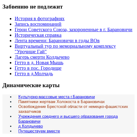
Забвению не подлежит
История в фотографиях
Запись воспоминаний
Герои Советского Союза, захороненные в г. Барановичи
Историческая справка
Лента времени: Барановичи в годы ВОв
Виртуальный тур по мемориальному комплексу
"Урочище Гай"
Лагерь смерти Колдычево
Гетто в д. Новая Мышь
Гетто в пос. Городище
Гетто в д.Молчадь
Динамические карты
Культурно-массовые места г.Барановичи
Памятники жертвам Холокоста в Барановичах
Освобождение Брестской области от немецко-фашистских
захватчиков
Учреждения среднего и высшего образования города
Барановичи
д.Колдычево
Путешествуем вместе