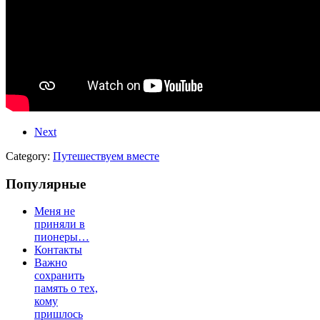
Next
Category:
Путешествуем вместе
Популярные
Меня не
приняли в
пионеры…
Контакты
Важно
сохранить
память о тех,
кому
пришлось