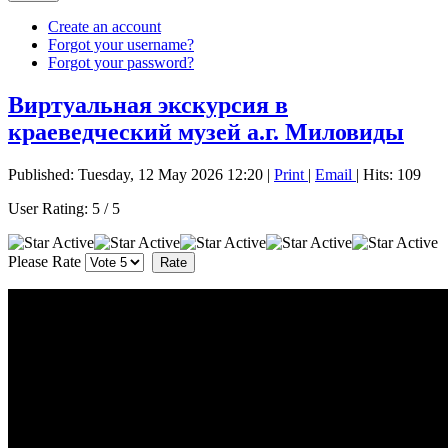
Create an account
Forgot your username?
Forgot your password?
Виртуальная экскурсия в
краеведческий музей а.г. Миловиды
Published: Tuesday, 12 May 2026 12:20
|
Print
|
Email
| Hits: 109
User Rating:
5
/
5
Please Rate