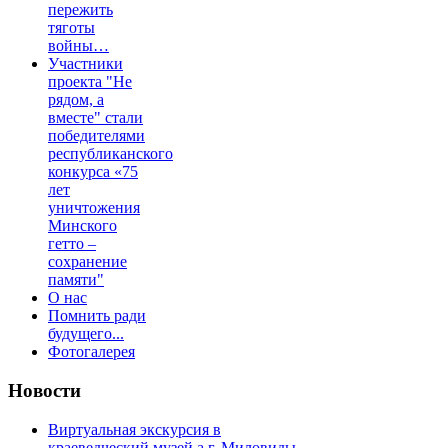
пережить
тяготы
войны…
Участники
проекта "Не
рядом, а
вместе" стали
победителями
республиканского
конкурса «75
лет
уничтожения
Минского
гетто –
сохранение
памяти"
О нас
Помнить ради
будущего...
Фотогалерея
Новости
Виртуальная экскурсия в
краеведческий музей а.г. Миловиды