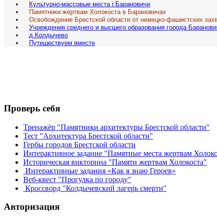
Культурно-массовые места г.Барановичи
Памятники жертвам Холокоста в Барановичах
Освобождение Брестской области от немецко-фашистских зах
Учреждения среднего и высшего образования города Баранови
д.Колдычево
Путешествуем вместе
Проверь себя
Тренажёр "Памятники архитектуры Брестской области"
Тест "Архитектура Брестской области"
Гербы городов Брестской области
Интерактивное задание "Памятные места жертвам Холокос
Историческая викторина "Памяти жертвам Холокоста"
Интерактивные задания «Как я знаю Героев»
Веб-квест "Прогулка по городу"
Кроссворд "Колдычевский лагерь смерти"
Авторизация