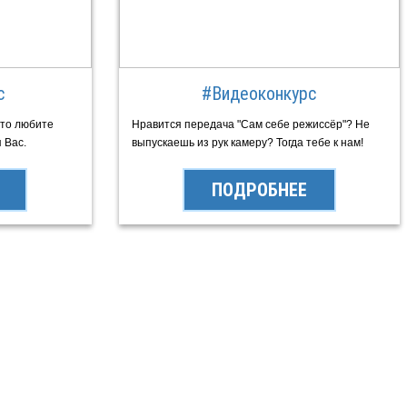
с
#Видеоконкурс
сто любите
Нравится передача "Сам себе режиссёр"? Не
 Вас.
выпускаешь из рук камеру? Тогда тебе к нам!
ПОДРОБНЕЕ