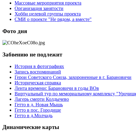
Массовые мероприятия проекта
Организация занятости
Хобби целевой группы проекта
СМИ о проекте "Не рядом, а вместе"
Фото дня
Забвению не подлежит
История в фотографиях
Запись воспоминаний
Герои Советского Союза, захороненные в г. Барановичи
Историческая справка
Лента времени: Барановичи в годы ВОв
Виртуальный тур по мемориальному комплексу "Урочищ
Лагерь смерти Колдычево
Гетто в д. Новая Мышь
Гетто в пос. Городище
Гетто в д.Молчадь
Динамические карты