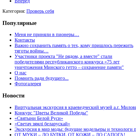
Вперёд
Категория:
Проверь себя
Популярные
Меня не приняли в пионеры…
Контакты
Важно сохранить память о тех, кому пришлось пережить
тяготы войны…
Участники проекта "Не рядом, а вместе" стали
победителями республиканского конкурса «75 лет
уничтожения Минского гетто – сохранение памяти"
О нас
Помнить ради будущего...
Фотогалерея
Новости
Виртуальная экскурсия в краеведческий музей а.г. Мило
Конкурс "Цветы Великой Победы"
«Святыни Белой Руси»
«Светач зямлі беларускай»
Экскурсия в мир моды: будущие модельеры и технологи 
ОТ МУКИ – ДО БУЛКИ, ОТ КОЖИ – ДО САПОГА!