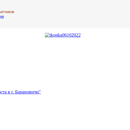
ватчиков
чи
та в г. Барановичи"